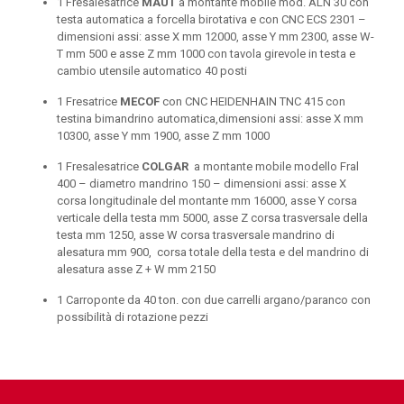
1 Fresalesatrice
MAUT
a montante mobile mod. ALN 30 con
testa automatica a forcella birotativa e con CNC ECS 2301 –
dimensioni assi: asse X mm 12000, asse Y mm 2300, asse W-
T mm 500 e asse Z mm 1000 con tavola girevole in testa e
cambio utensile automatico 40 posti
1 Fresatrice
MECOF
con CNC HEIDENHAIN TNC 415 con
testina bimandrino automatica,dimensioni assi: asse X mm
10300, asse Y mm 1900, asse Z mm 1000
1 Fresalesatrice
COLGAR
a montante mobile modello Fral
400 – diametro mandrino 150 – dimensioni assi: asse X
corsa longitudinale del montante mm 16000, asse Y corsa
verticale della testa mm 5000, asse Z corsa trasversale della
testa mm 1250, asse W corsa trasversale mandrino di
alesatura mm 900, corsa totale della testa e del mandrino di
alesatura asse Z + W mm 2150
1 Carroponte da 40 ton. con due carrelli argano/paranco con
possibilità di rotazione pezzi